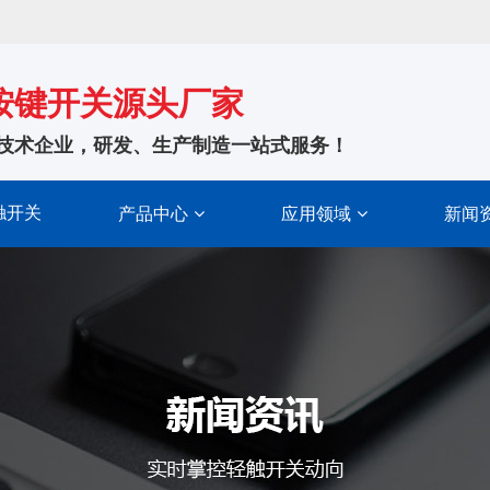
按键开关源头厂家
技术企业，研发、生产制造一站式服务！
触开关
产品中心
应用领域
新闻