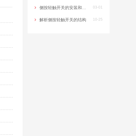
侧按轻触开关的安装和使用注意事项
03-01
解析侧按轻触开关的结构
10-25