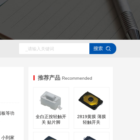
推荐产品
Recommended
面板等功
全白正按轻触开
2819黄膜 薄膜
-
关 贴片脚
轻触开关
，小到家