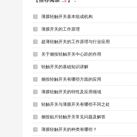
薄膜轻触开关基本组成机构
薄膜开关的工作原理
超薄轻触开关的工作原理与行业应用
关于侧按轻触开关中心距的作用
轻触开关的基础知识讲解
侧按轻触开关有哪些方面的应用
薄膜轻触开关的特性及应用领域
轻触开关与薄膜开关有哪些不同之处
侧按贴片轻触开关常见问题及解答
薄膜轻触开关的种类有哪些？