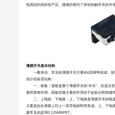
电用品到高科技产品，慢慢的替代了部份轻触开关的市
薄膜开关基本结构
一般来说，常见的薄膜开关主要由6层材料组成，按照
别介绍各层结构：
一，面板：面板是整个薄膜开关的“外衣”，在适当安
要的装饰作用。面板层最主要的作用在于起标识和按键
二，上电路、下电路：上、下电路是薄膜开关的电器组
主要是由在薄膜上印上一层导电材料而形成。上、下电路担当
最常见的是用0.125MMPET。