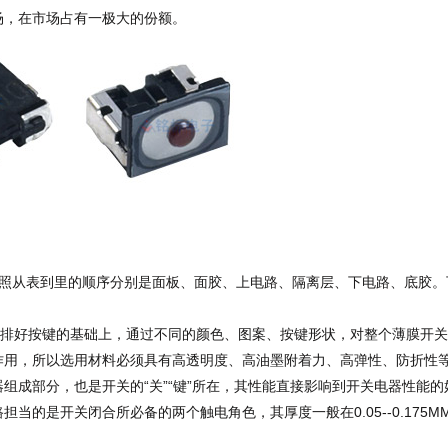
场，在市场占有一极大的份额。
从表到里的顺序分别是面板、面胶、上电路、隔离层、下电路、底胶。
排好按键的基础上，通过不同的颜色、图案、按键形状，对整个薄膜开关
作用，所以选用材料必须具有高透明度、高油墨附着力、高弹性、防折性
成部分，也是开关的“关”“键”所在，其性能直接影响到开关电器性能的
的是开关闭合所必备的两个触电角色，其厚度一般在0.05--0.175M