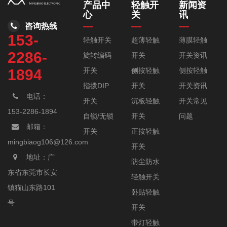
产品中
轻触开
新闻资
心
关
讯
咨询热线
153-
轻触开关
超薄轻触
薄膜轻触
2286-
旋转编码
开关
开关资讯
开关
侧按轻触
侧按轻触
1894
指拨DIP
开关
开关资讯
电话：
开关
沉板轻触
开关常见
153-2286-1894
自锁/无锁
开关
问题
邮箱：
开关
正按轻触
mingbiaog106@126.com
开关
地址：广
防尘防水
东省东莞市长安
轻触开关
镇猫山东路101
卧贴轻触
号
开关
带灯轻触