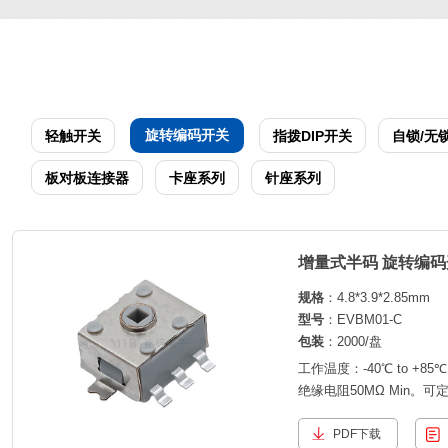
旋转编码开关
轻触开关
指拨DIP开关
自锁/无
板对板连接器
卡座系列
针座系列
增量式半码 旋转编码
规格
：4.8*3.9*2.85mm
型号
：EVBM01-C
包装
：2000/盘
工作温度：-40℃ to +8
绝缘电阻50MΩ Min。
手感。
PDF下载