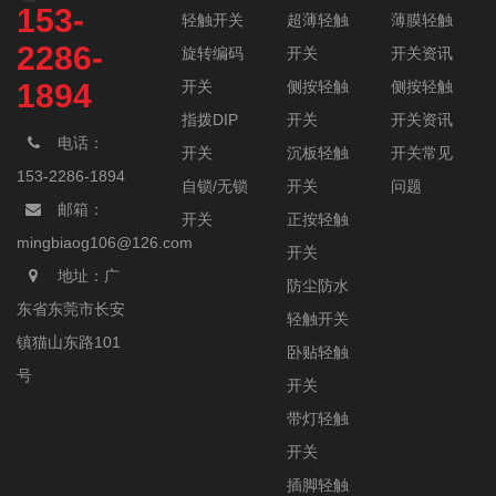
153-
轻触开关
超薄轻触
薄膜轻触
2286-
旋转编码
开关
开关资讯
开关
侧按轻触
侧按轻触
1894
指拨DIP
开关
开关资讯
电话：
开关
沉板轻触
开关常见
153-2286-1894
自锁/无锁
开关
问题
邮箱：
开关
正按轻触
mingbiaog106@126.com
开关
地址：广
防尘防水
东省东莞市长安
轻触开关
镇猫山东路101
卧贴轻触
号
开关
带灯轻触
开关
插脚轻触