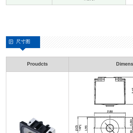
尺寸图
Proudcts
Dimens