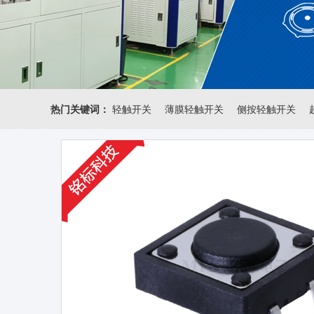
热门关键词：
轻触开关
薄膜轻触开关
侧按轻触开关