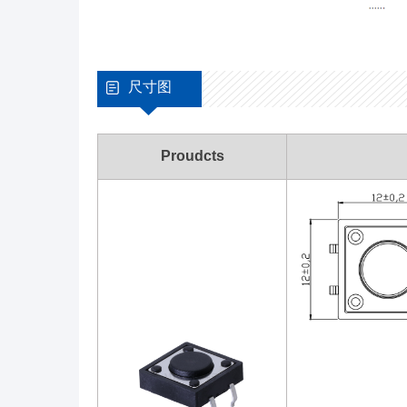
尺寸图
Proudcts