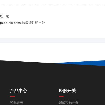
关厂家
gbiao-ele.com/
转载请注明出处
产品中心
轻触开关
轻触开关
超薄轻触开关