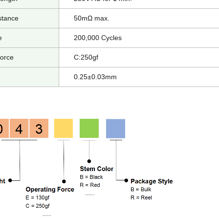
stance
50mΩ max.
e
200,000 Cycles
force
C:250gf
0.25±0.03mm