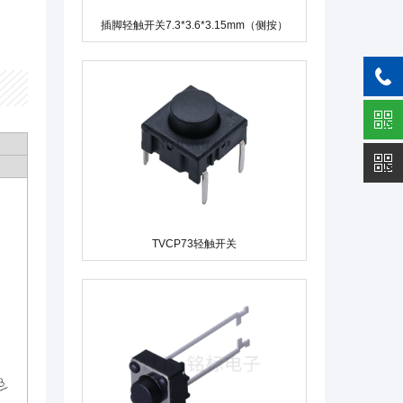
插脚轻触开关7.3*3.6*3.15mm（侧按）
TVCP73轻触开关