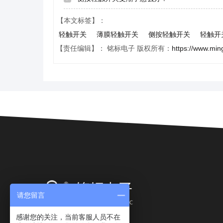
【本文标签】：
轻触开关
薄膜轻触开关
侧按轻触开关
轻触开
【责任编辑】：
铭标电子 版权所有：
https://www.min
请您留言
感谢您的关注，当前客服人员不在