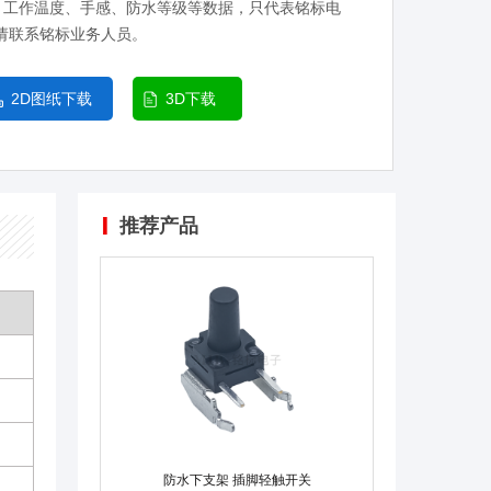
、工作温度、手感、防水等级等数据，只代表铭标电
请联系铭标业务人员。
2D图纸下载
3D下载
推荐产品
防水下支架 插脚轻触开关