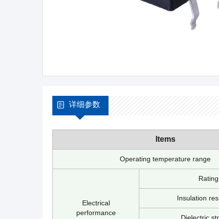
详细参数
ltems
Operating temperature range
Rating
Insulation re
Electrical
performance
Dielectric st